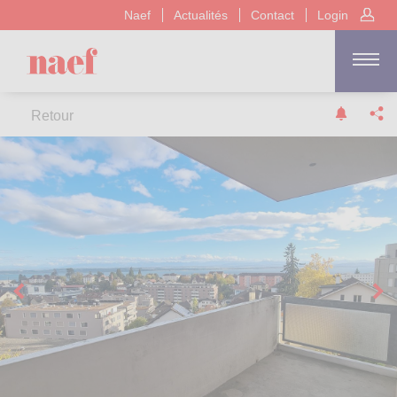
Naef
Actualités
Contact
Login
Retour