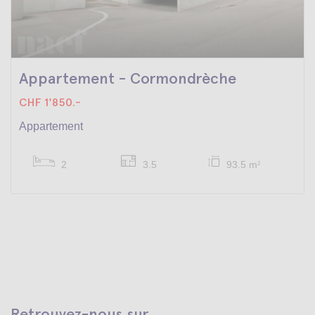
Appartement - Cormondrèche
CHF 1'850.-
Appartement
2
3.5
93.5 m
2
Retrouvez-nous sur