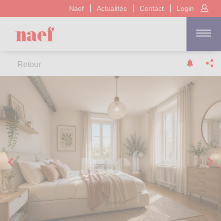
Naef
Actualités
Contact
Login
Retour