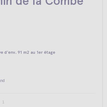
in de la Combe
ve d'env. 91 m2 au 1er étage
and
1