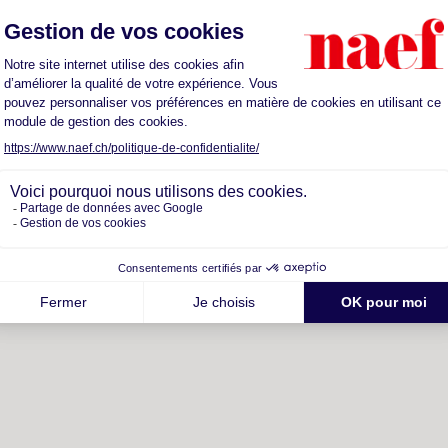
otre futur quartier
ts
Sante
Parkings
Restaurants