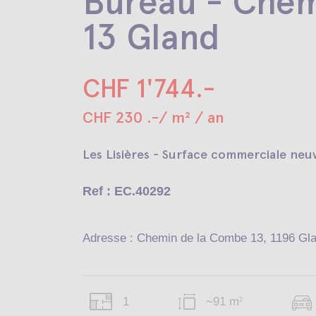
Bureau - Chem
13 Gland
CHF 1'744.-
CHF 230 .-/ m² / an
Les Lisières - Surface commerciale neu
Ref : EC.40292
Adresse : Chemin de la Combe 13, 1196 Gl
1
~91 m
2