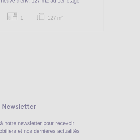
neuve d'env. 127 m2 au 1er étage
1
127 m
1
2
Newsletter
à notre newsletter pour recevoir
biliers et nos dernières actualités