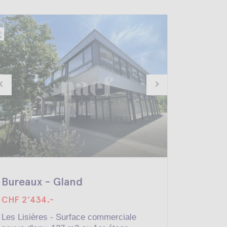
Bureaux - Gland
Bureau
CHF 2'434.-
CHF 2'4
Les Lisières - Surface commerciale
Bureaux 