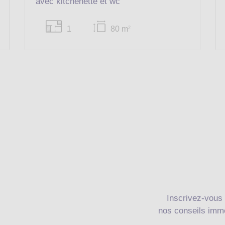
avec kitchenette et wc
1
80 m
2
Inscrivez-vous 
nos conseils immo