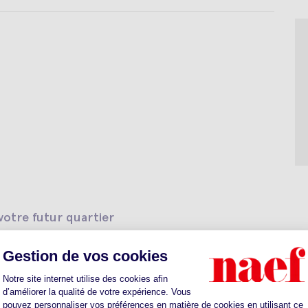
otre futur quartier
ts
Sante
Parkings
Restaurants