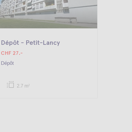
Dépôt - Petit-Lancy
Dépôt 
CHF 27.-
CHF 55
Dépôt
Dépôt
2.7 m
5
2