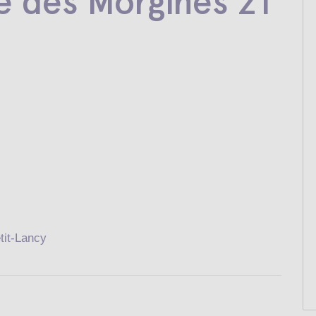
e des Morgines 21
tit-Lancy