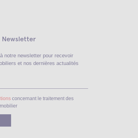
Newsletter
à notre newsletter pour recevoir
biliers et nos dernières actualités
Veuillez laisser ce c
tions
concernant le traitement des
mobilier