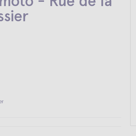
moto - Rue de la
sier
er