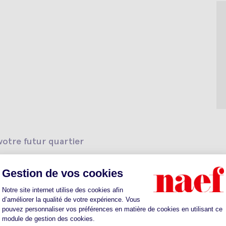
otre futur quartier
ts
Sante
Parkings
Restaurants