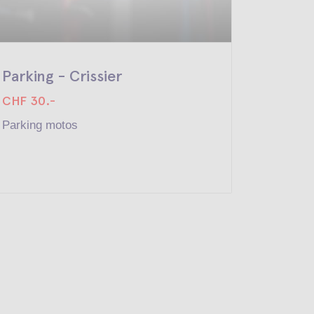
Parking - Crissier
Parkin
CHF 30.-
CHF 30
Parking motos
Parking