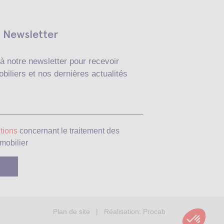
Newsletter
à notre newsletter pour recevoir
biliers et nos dernières actualités
Veuillez laisser ce c
tions
concernant le traitement des
mobilier
Plan de site
| Réalisation:
Procab