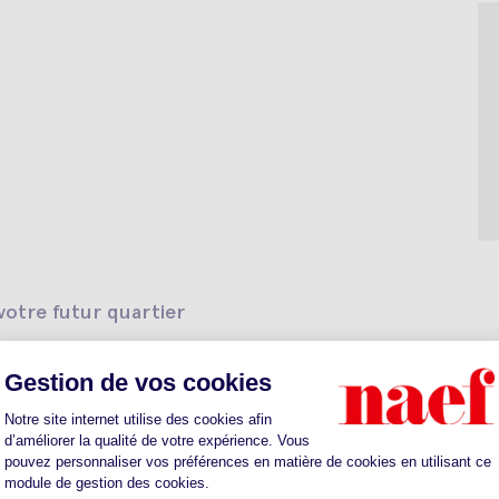
otre futur quartier
ts
Sante
Parkings
Restaurants