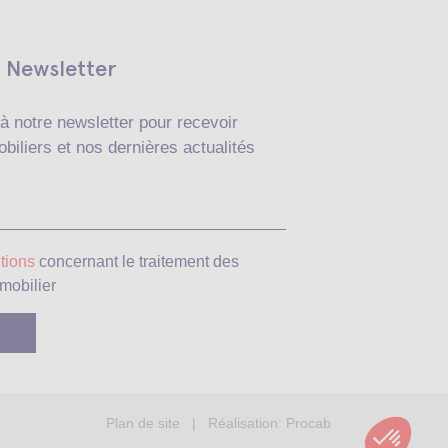
Newsletter
à notre newsletter pour recevoir
biliers et nos dernières actualités
Veuillez laisser ce c
tions
concernant le traitement des
mobilier
Plan de site
| Réalisation:
Procab