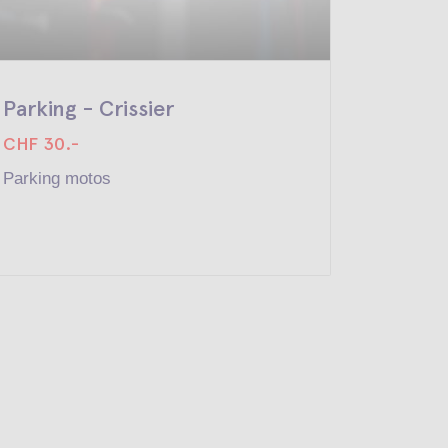
Parking - Crissier
Parkin
CHF 30.-
CHF 30
Parking motos
Parking