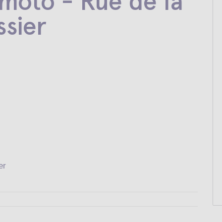
moto - Rue de la
sier
er