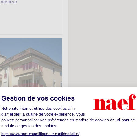
ntérieur
ouble -