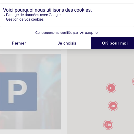
r double n° 1
11
30
210