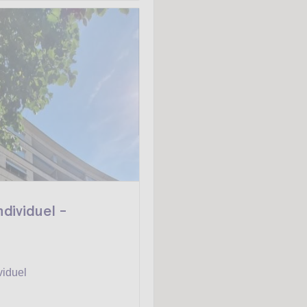
ndividuel -
viduel