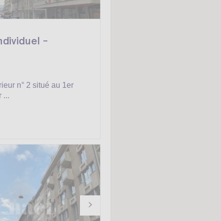
ndividuel -
rieur n° 2 situé au 1er
 ...