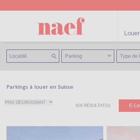
Louer
Parking
Type de 
Parkings à louer en Suisse
artements /
Appartements /
Projets neufs
Gérance
Biens
Gérance po
Parkings
Biens de
Terrains
Maisons
résidentiels
immeuble
Maisons
particulier
prestige
PRIX DÉCROISSANT
E-Lo
428
RÉSULTAT(S)