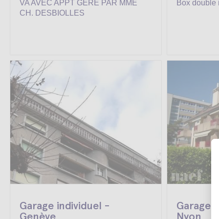
VA AVEC APPT GERE PAR MME
Box double i
CH. DESBIOLLES
Garage individuel -
Garage d
Genève
Nyon