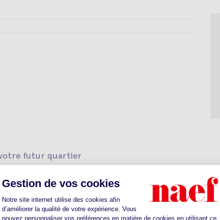
otre futur quartier
ts
Sante
Parkings
Restaurants