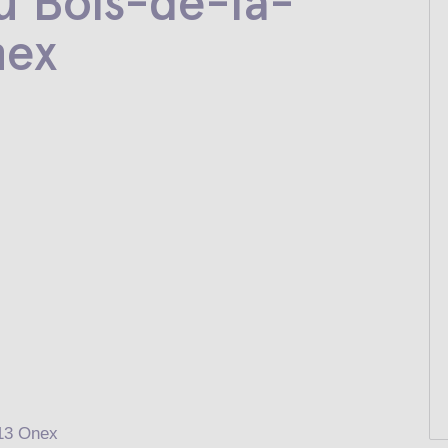
du Bois-de-la-
nex
213 Onex