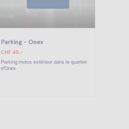
Parking - Onex
Parkin
CHF 40.-
CHF 20
Parking motos extérieur dans le quartier
Box simp
d'Onex
sous-sol