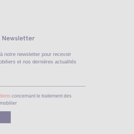
Newsletter
à notre newsletter pour recevoir
biliers et nos dernières actualités
Veuillez laisser ce c
tions
concernant le traitement des
mobilier