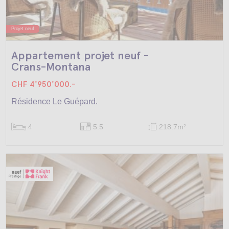
Projet neuf
Appartement projet neuf -
Crans-Montana
CHF 4'950'000.-
Résidence Le Guépard.
4
5.5
218.7m
2