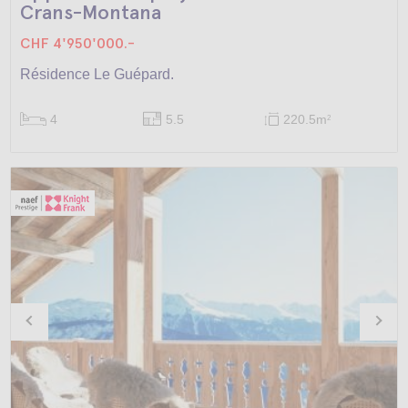
Crans-Montana
CHF 4'950'000.-
Résidence Le Guépard.
4
5.5
220.5m
2