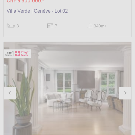
CHF 8'300'000.-
Villa Verde | Genève - Lot 02
3
7
340m
2