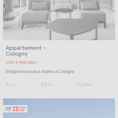
Appartement -
Cologny
CHF 6'900'000.-
Elégant et luxueux duplex à Cologny
3
10
393m
2