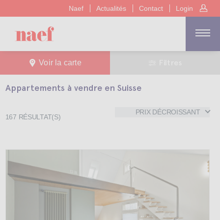
Naef
Actualités
Contact
Login
Filtres
Voir la carte
Appartements à vendre en Suisse
PRIX DÉCROISSANT
167
RÉSULTAT(S)