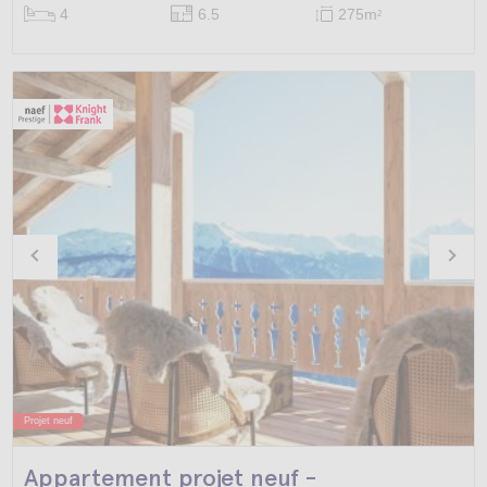
4
6.5
275m
2
Projet neuf
Appartement projet neuf -