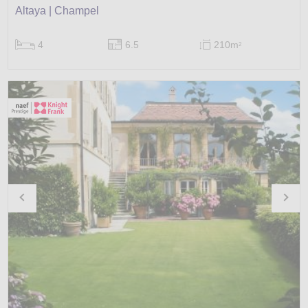
Altaya | Champel
4
6.5
210m
2