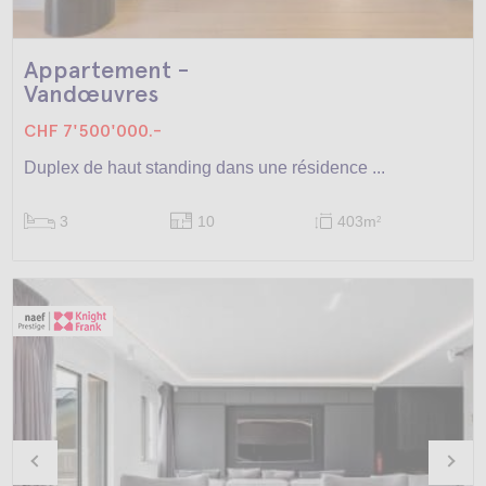
Appartement -
Vandœuvres
CHF 7'500'000.-
Duplex de haut standing dans une résidence ...
3
10
403m
2