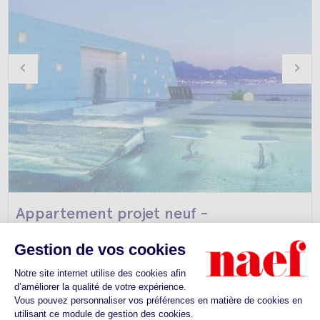
Appartement projet neuf -
Chexbres
Prix sur demande
Somptueux appartement neuf en attique de 5.5 pièces ...
4
5.5
458m
2