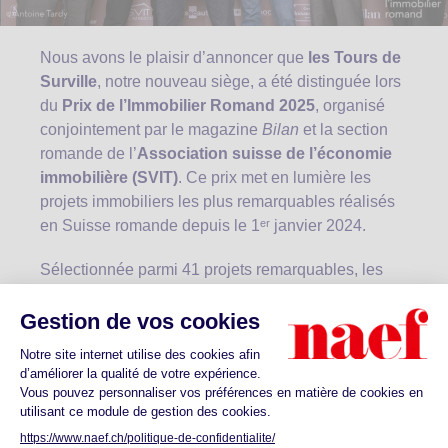
Nous avons le plaisir d’annoncer que
les Tours de
Surville
, notre nouveau siège, a été distinguée lors
du
Prix de l’Immobilier Romand 2025
, organisé
conjointement par le magazine
Bilan
et la section
romande de l’
Association suisse de l’économie
immobilière (SVIT)
. Ce prix met en lumière les
projets immobiliers les plus remarquables réalisés
en Suisse romande depuis le 1ᵉʳ janvier 2024.
Sélectionnée parmi 41 projets remarquables, les
Tours de Surville ont été salués pour son
architecture innovante
, son
design ovoïde
unique
et son
engagement en matière de
durabilité
. Le projet illustre parfaitement notre
vision d’un développement urbain harmonieux,
conciliant esthétique, fonctionnalité et respect de
l’environnement.