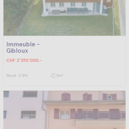
Immeuble -
Gibloux
CHF 2'390'000.-
Rend. 3.9%
0m
2