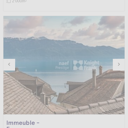
2'000m
2
Immeuble -