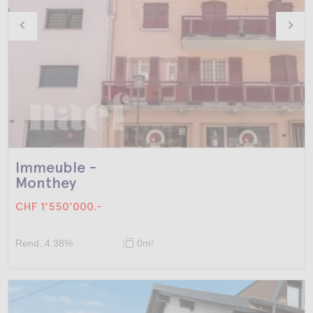
Immeuble -
Monthey
CHF 1'550'000.-
Rend. 4.38%
0m
2