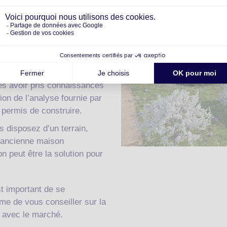
quipes peuvent vous
de valorisation de votre
rmis de construire : un
ès avoir pris connaissances
tion de l’analyse fournie par
n permis de construire.
 disposez d’un terrain,
e ancienne maison
on peut être la solution pour
st important de se
me de vous conseiller sur la
n avec le marché.