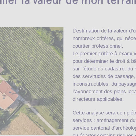
er la valeur de mon terrai
L’estimation de la valeur d’
nombreux critères, qui néces
courtier professionnel.
Le premier critère à examine
pour déterminer le droit à b
sur l’étude du cadastre, du 
des servitudes de passage,
inconstructibles, du paysage
l’avancement des plans loca
directeurs applicables.
Cette analyse sera complété
services : aménagement du te
service cantonal d’archéolo
ou écarter certains risques c