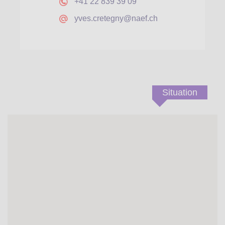
+41 22 839 39 09
yves.cretegny@naef.ch
Situation