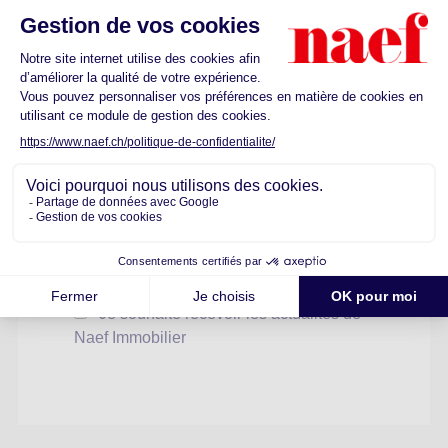
+41
Message *
* Champs requis
Veuillez laisser ce champ vide.
* J'accepte les
conditions
concernant le
traitement des données de Naef
Je souhaite recevoir les actualités de
Naef Immobilier