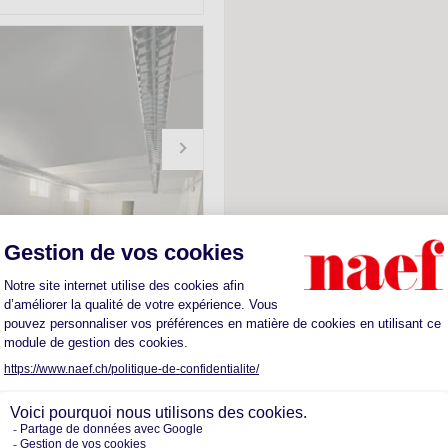
rtisanaux -
x-de-Fonds
 1ER SOUS SOL IDÉAL
RE COMMERCE