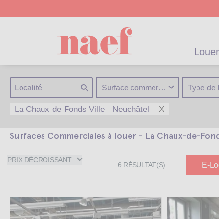
Louer
Surface commerciale
Type de 
La Chaux-de-Fonds Ville - Neuchâtel
X
Surfaces Commerciales à louer - La Chaux-de-Fon
artements /
Appartements /
Projets neufs
Gérance
Biens
Gérance po
Parkings
Biens de
Terrains
Maisons
résidentiels
immeuble
Maisons
particulier
prestige
PRIX DÉCROISSANT
E-Lo
6
RÉSULTAT(S)