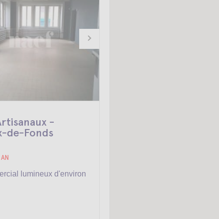
rtisanaux -
x-de-Fonds
-
 AN
rcial lumineux d'environ