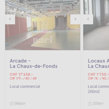
Arcade -
Locaux A
La Chaux-de-Fonds
La Chau
CHF 17'658.-
CHF 1'750.
CHF 179.-/ M2 / AN
CHF 78.-/ M2 /
Local commercial
Local comme
200m2
966m
200m
2
2