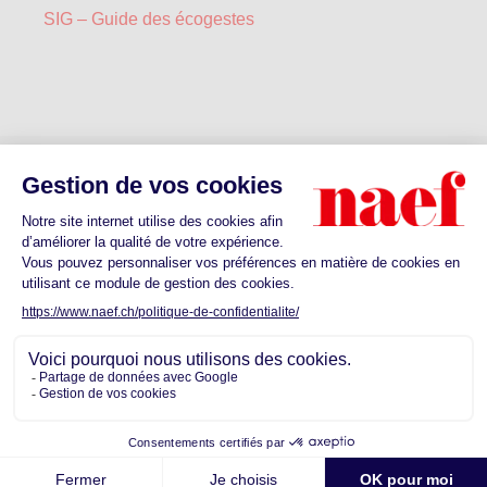
SIG – Guide des écogestes
Guides et brochures USPI
L’USPI vous propose la brochure suivante :
Check-list etats des lieux