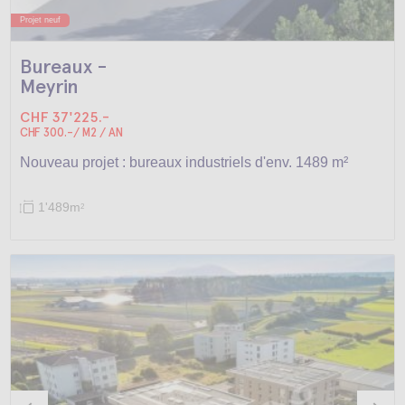
Projet neuf
Bureaux -
Meyrin
CHF 37'225.-
CHF 300.-/ M2 / AN
Nouveau projet : bureaux industriels d'env. 1489 m²
1'489m
2