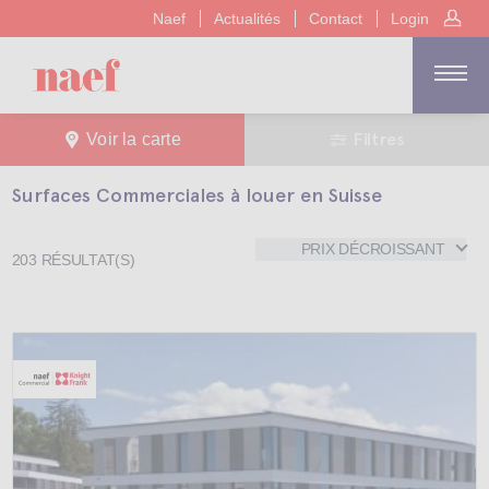
Naef
Actualités
Contact
Login
Filtres
Voir la carte
Surfaces Commerciales à louer en Suisse
PRIX DÉCROISSANT
203
RÉSULTAT(S)