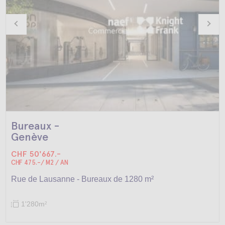
Bureaux -
Genève
CHF 50'667.-
CHF 475.-/ M2 / AN
Rue de Lausanne - Bureaux de 1280 m²
1'280m
2