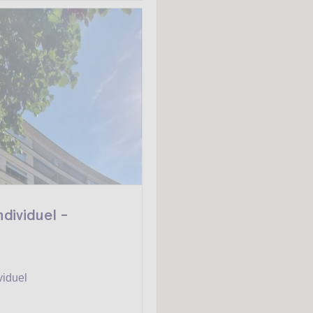
ndividuel -
viduel