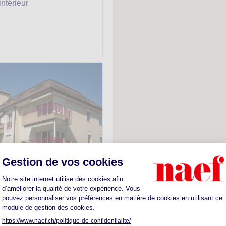
ntérieur
ouble -