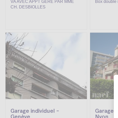
VA AVEC APPT GERE PAR MME
Box double i
CH. DESBIOLLES
Garage individuel -
Garage d
Genève
Nyon