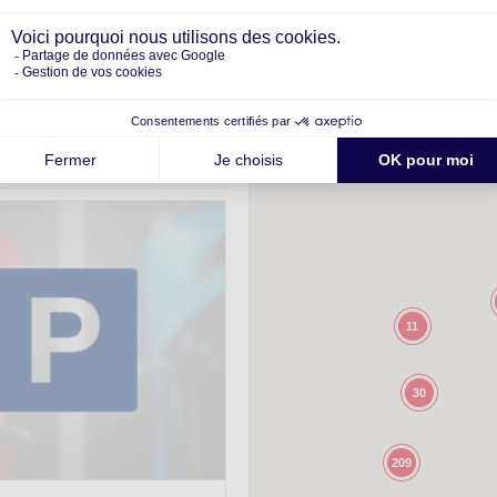
r double n° 1
11
30
209