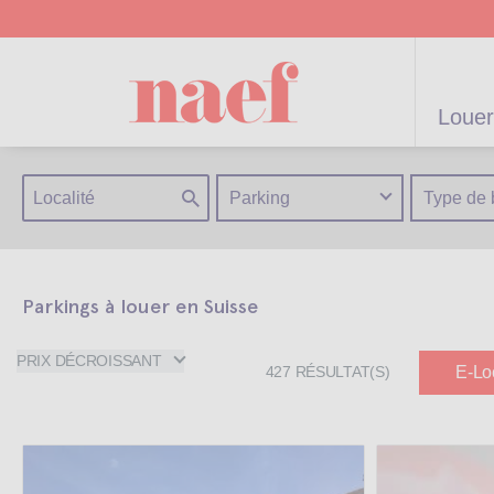
Louer
Parking
Type de 
Parkings à louer en Suisse
artements /
Appartements /
Projets neufs
Gérance
Biens
Gérance po
Parkings
Biens de
Terrains
Maisons
résidentiels
immeuble
Maisons
particulier
prestige
PRIX DÉCROISSANT
E-Lo
427
RÉSULTAT(S)