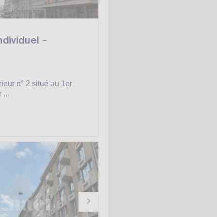
ndividuel -
rieur n° 2 situé au 1er
 ...