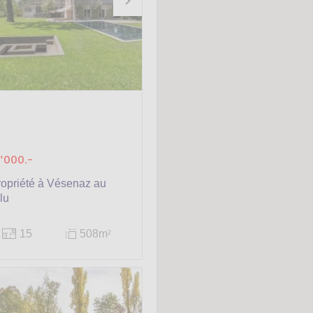
'000.-
opriété à Vésenaz au
lu
15
508m
2