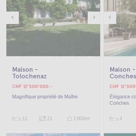
Maison -
Maison -
Tolochenaz
Conche
CHF 12'500'000.-
CHF 12'500
Magnifique propriété de Maître
Élégance c
Conches
12
21
1'000m
4
2