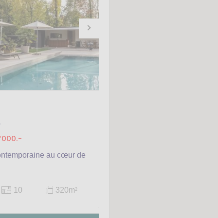
s
'000.-
ontemporaine au cœur de
10
320m
2