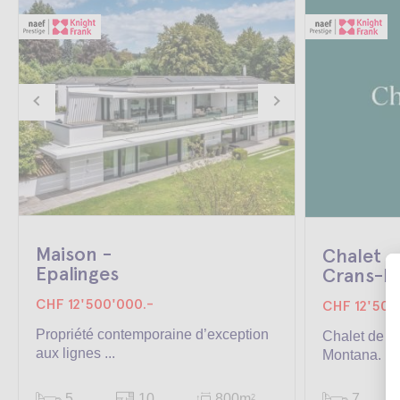
Maison -
Chalet -
Epalinges
Crans-M
CHF 12'500'000.-
CHF 12'500
Propriété contemporaine d’exception
Chalet de h
aux lignes ...
Montana.
5
10
800m
7
2