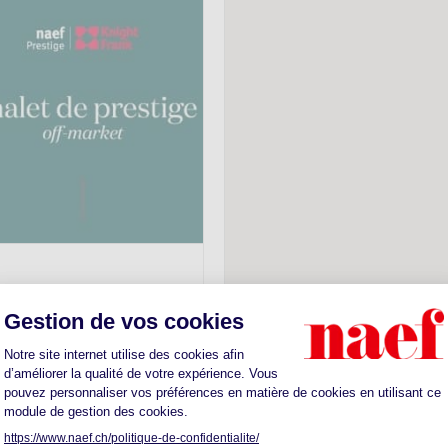
ontana
'000.-
aut-standing à Crans-
8.5
1'130m
2