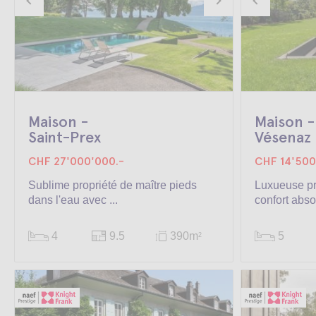
Maison -
Maison -
Saint-Prex
Vésenaz
CHF 27'000'000.-
CHF 14'500
Sublime propriété de maître pieds
Luxueuse pr
dans l'eau avec ...
confort abso
4
9.5
390m
5
2