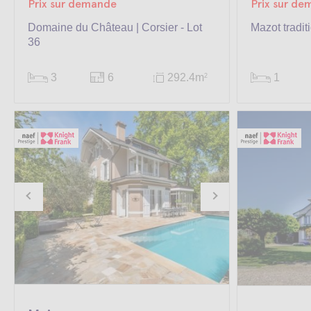
Prix sur demande
Prix sur d
Domaine du Château | Corsier - Lot
Mazot tradit
36
3
6
292.4m
1
2