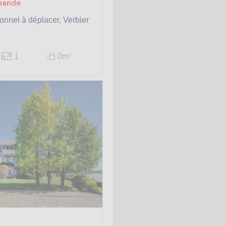
emande
ionnel à déplacer, Verbier
1
0m
2