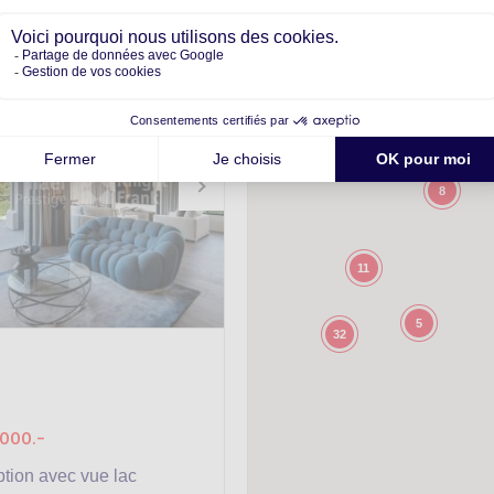
8
11
5
32
'000.-
ption avec vue lac