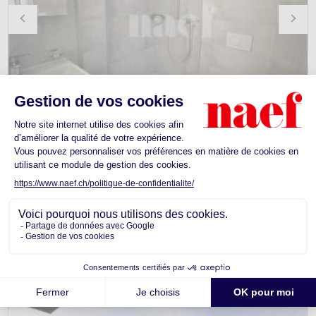
Chambre -
Bulle
CHF 950.-
Chambrette meublée au centre de Bulle !
1
1
13.57m
2