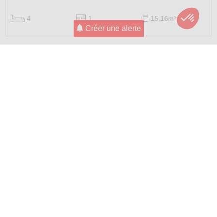
4
1
15.16m
2
Créer une alerte
Autres Appartements et Maisons à
louer par Canton
Appartements à louer Genève
Maisons à louer Genève
Appartements à louer Vaud
Maisons à louer Vaud
Appartements à louer Neuchâtel
Maisons à louer Neuchâtel
Appartements à louer Valais