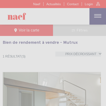
Naef
Actualités
Contact
Login
Filtres
Voir la carte
Bien de rendement à vendre - Mutrux
PRIX DÉCROISSANT
1
RÉSULTAT(S)