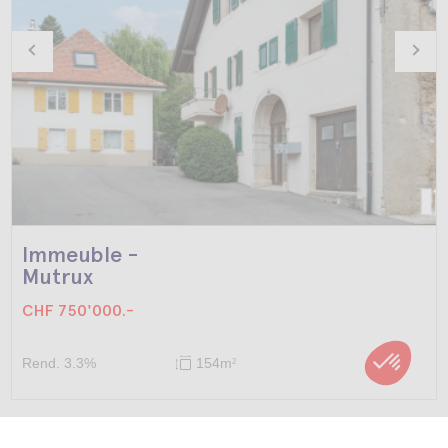
Immeuble -
Mutrux
CHF 750'000.-
Rend. 3.3%
154m
2