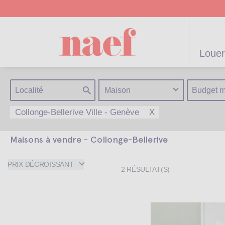
Louer
Maison
Collonge-Bellerive Ville - Genève
X
Maisons à vendre - Collonge-Bellerive
artements /
Appartements /
Projets neufs
Gérance
Biens
Gérance po
Parkings
Biens de
Terrains
Maisons
résidentiels
immeuble
Maisons
particulier
prestige
PRIX DÉCROISSANT
2
RÉSULTAT(S)