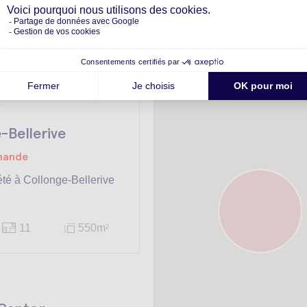
-Bellerive
emande
été à Collonge-Bellerive
11
550m
2