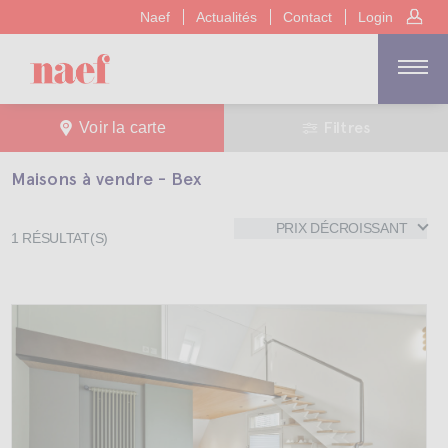
Naef
Actualités
Contact
Login
Filtres
Voir la carte
Maisons à vendre - Bex
PRIX DÉCROISSANT
1
RÉSULTAT(S)