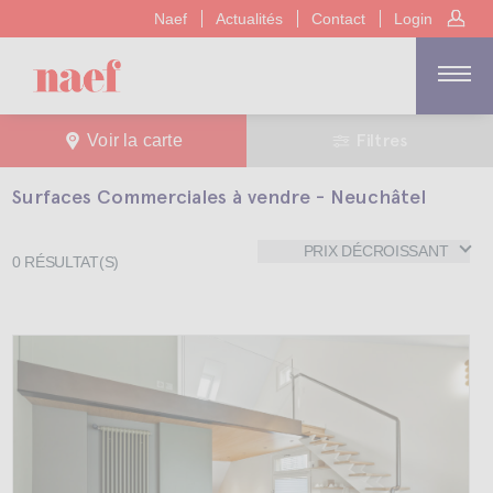
Naef
Actualités
Contact
Login
Filtres
Voir la carte
Surfaces Commerciales à vendre - Neuchâtel
PRIX DÉCROISSANT
0
RÉSULTAT(S)