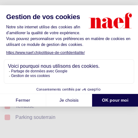
Caractéristiques
Coup de coeur
Traversant
Ascenseur
Cave
Piscine
Buanderie privée
Minergie
Terrasse
Parking souterrain