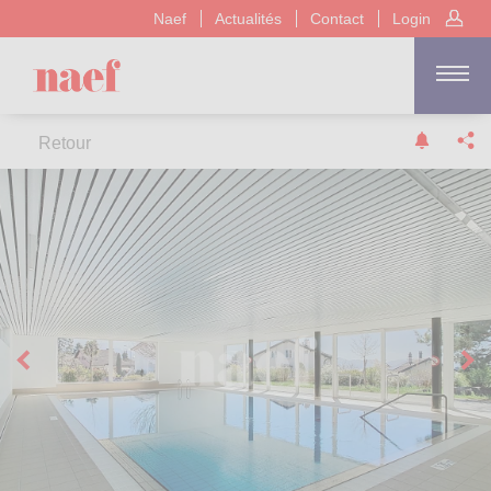
Naef
Actualités
Contact
Login
Retour