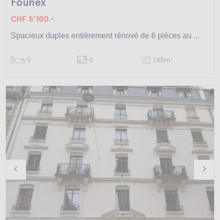
Founex
CHF 5'100.-
Spacieux duplex entièrement rénové de 6 pièces au ...
5
6
185m
2