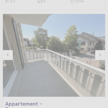
3
5
127m
2
Appartement -