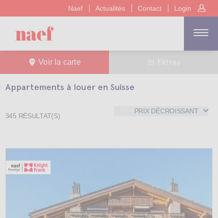
Naef
Actualités
Contact
Login
Filtres
Voir la carte
Appartements à louer en Suisse
PRIX DÉCROISSANT
345
RÉSULTAT(S)