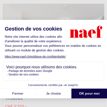
Appartement -
Troinex
CHF 5'520.-