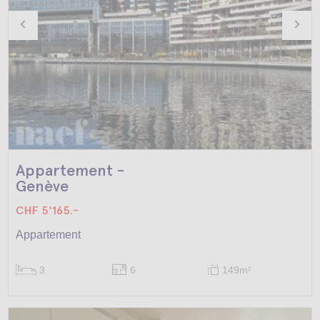
Appartement -
Genève
CHF 5'165.-
Appartement
3
6
149m
2