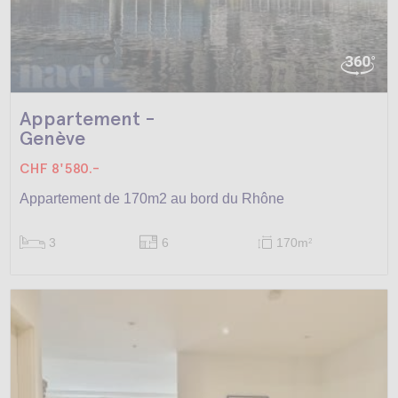
Appartement -
Genève
CHF 8'580.-
Appartement de 170m2 au bord du Rhône
3
6
170m
2