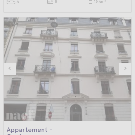
5
6
185m
2
Appartement -