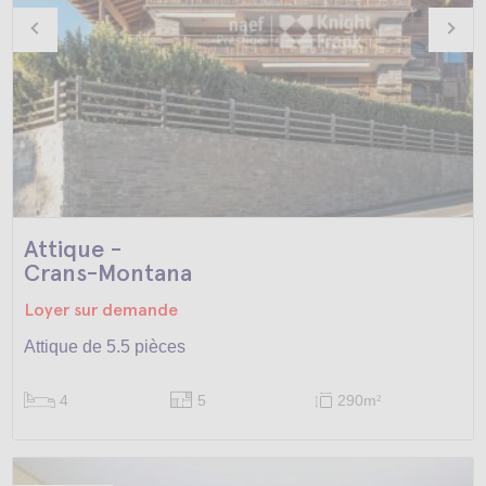
Attique -
Crans-Montana
Loyer sur demande
Attique de 5.5 pièces
4
5
290m
2