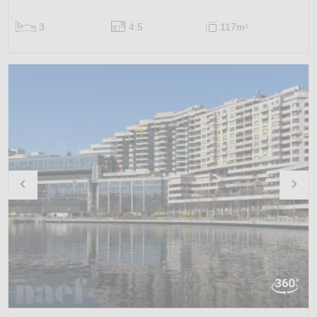
3
4.5
117m
2