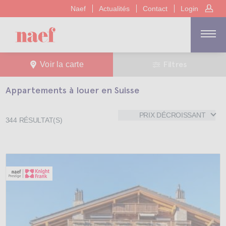
Naef
Actualités
Contact
Login
Filtres
Voir la carte
Appartements à louer en Suisse
PRIX DÉCROISSANT
344
RÉSULTAT(S)