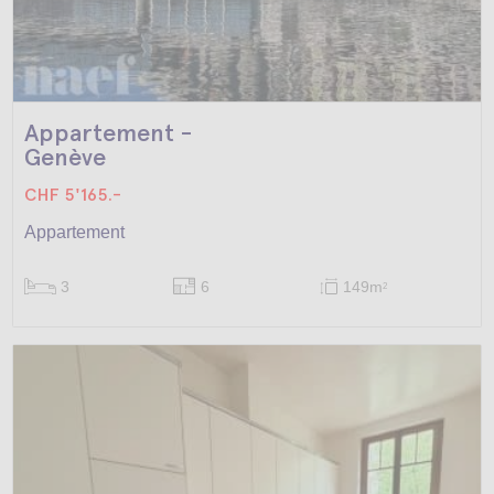
Appartement -
Genève
CHF 5'165.-
Appartement
3
6
149m
2