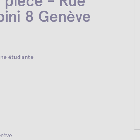
 pièce - Rue
ini 8 Genève
ne étudiante
enève