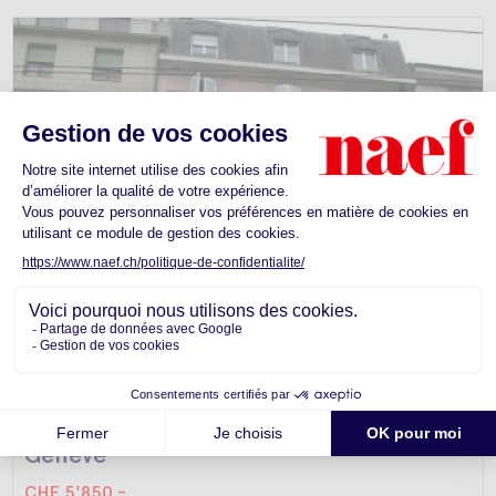
Appartement -
Genève
CHF 5'850.-