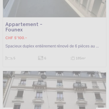
Appartement -
Founex
CHF 5'100.-
Spacieux duplex entièrement rénové de 6 pièces au ...
5
6
185m
2