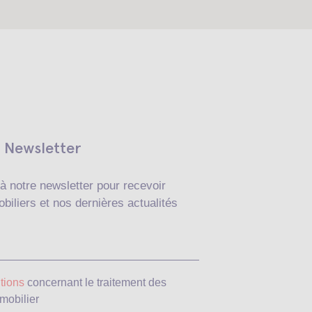
Newsletter
à notre newsletter pour recevoir
biliers et nos dernières actualités
Veuillez laisser ce c
tions
concernant le traitement des
mobilier