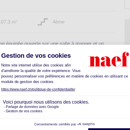
107.3 m
4ème
2
ine équipée ouverte sur une salle à manger et un
es, une salle de bain et un WC séparé.
t et à bien plaire.
Cave