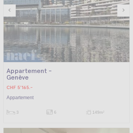
Appartement -
Genève
CHF 5'165.-
Appartement
3
6
149m
2