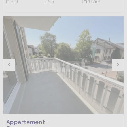
3
5
127m
2
Appartement -