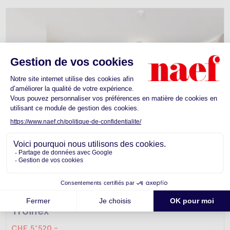
Appartement -
Troinex
CHF 5'520.-