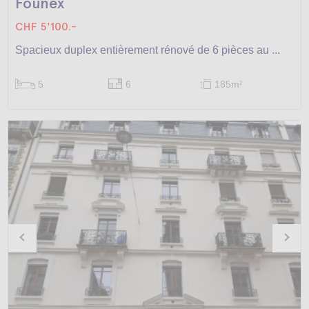
Founex
CHF 5'100.-
Spacieux duplex entièrement rénové de 6 pièces au ...
5
6
185m
2