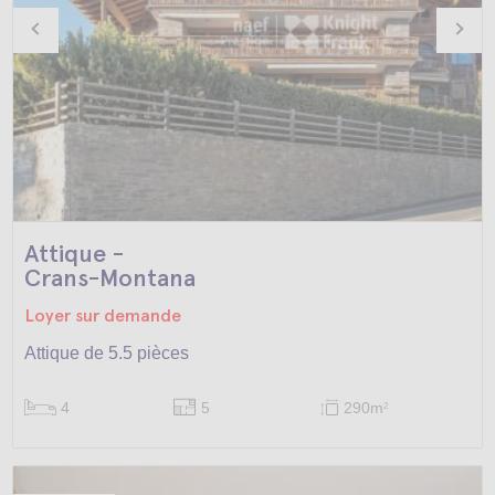
Attique -
Crans-Montana
Loyer sur demande
Attique de 5.5 pièces
4
5
290m
2