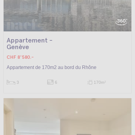
Appartement -
Genève
CHF 8'580.-
Appartement de 170m2 au bord du Rhône
3
6
170m
2