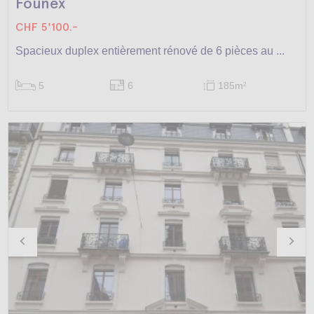
Founex
CHF 5'100.-
Spacieux duplex entièrement rénové de 6 pièces au ...
5
6
185m
2