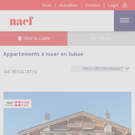
Naef
Actualités
Contact
Login
Filtres
Voir la carte
Appartements à louer en Suisse
PRIX DÉCROISSANT
346
RÉSULTAT(S)