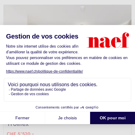
Appartement -
Troinex
CHF 5'520.-