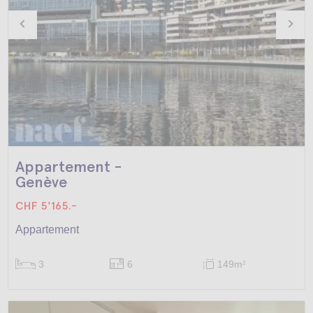
Appartement -
Genève
CHF 5'165.-
Appartement
3
6
149m
2