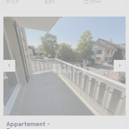
3
5
127m
2
Appartement -