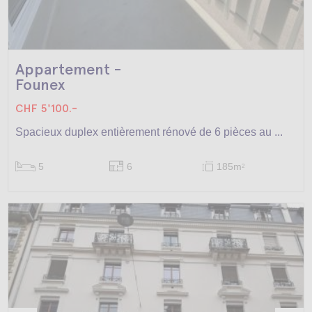
Appartement -
Founex
CHF 5'100.-
Spacieux duplex entièrement rénové de 6 pièces au ...
5
6
185m
2