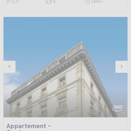
3
6
149m
2
Appartement -