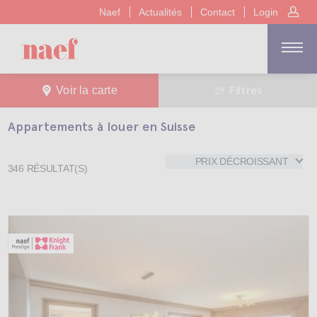
Naef
Actualités
Contact
Login
Filtres
Voir la carte
Appartements à louer en Suisse
PRIX DÉCROISSANT
346
RÉSULTAT(S)