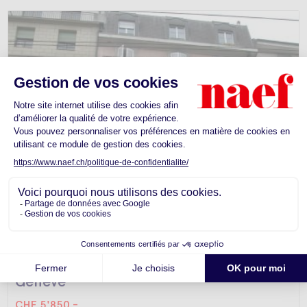
Appartement -
Genève
CHF 5'850.-