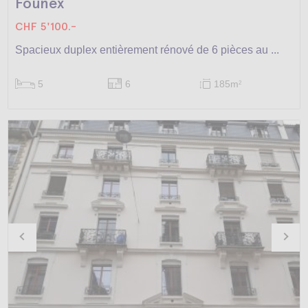
Founex
CHF 5'100.-
Spacieux duplex entièrement rénové de 6 pièces au ...
5
6
185m
2