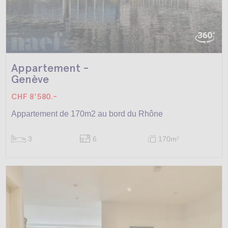
Appartement -
Genève
CHF 8'580.-
Appartement de 170m2 au bord du Rhône
3
6
170m
2