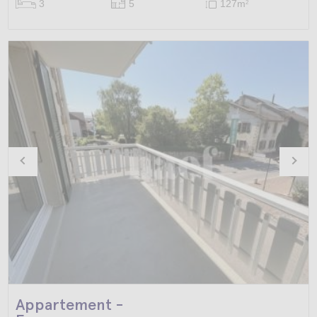
3
5
127m
2
Appartement -