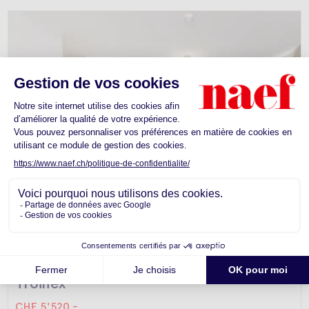
Appartement -
Troinex
CHF 5'520.-