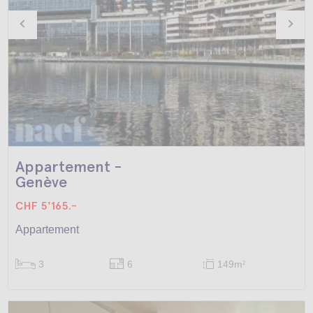
Appartement -
Genève
CHF 5'165.-
Appartement
3
6
149m
2