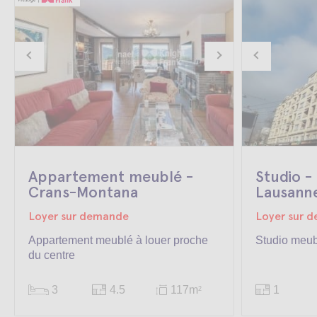
Appartement meublé -
Studio -
Crans-Montana
Lausann
Loyer sur demande
Loyer sur 
Appartement meublé à louer proche
Studio meu
du centre
3
4.5
117m
1
2