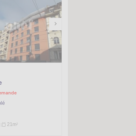
e
demande
blé
21m
2