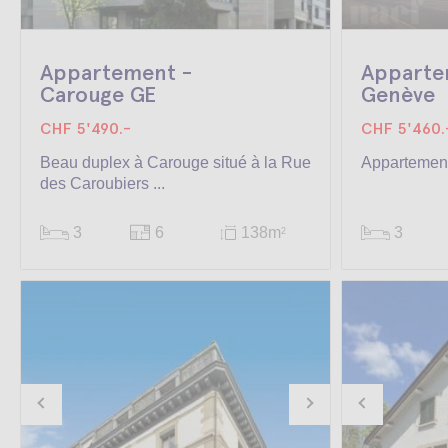
Appartement -
Apparte
Carouge GE
Genève
CHF 5'490.-
CHF 5'460.
Beau duplex à Carouge situé à la Rue
Appartement
des Caroubiers ...
3
6
138m
3
2