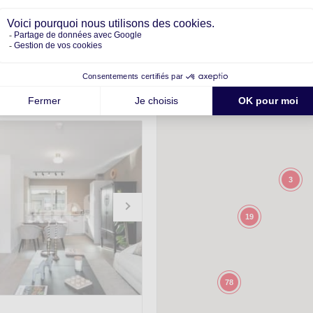
-
 traversant à Champel
6.5
163m
2
3
19
78