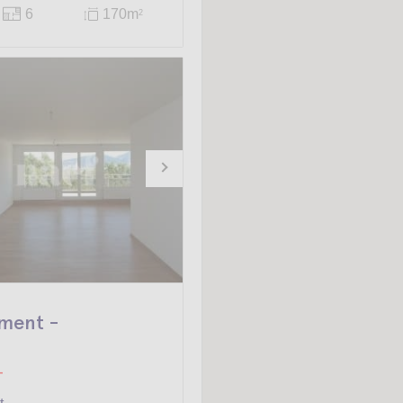
6
170m
2
ment -
-