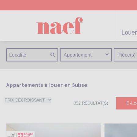
Louer
Appartement
Pièce(s)
Appartements à louer en Suisse
artements /
Appartements /
Projets neufs
Gérance
Biens
Gérance po
Parkings
Biens de
Terrains
Maisons
résidentiels
immeuble
Maisons
particulier
prestige
PRIX DÉCROISSANT
E-Lo
352
RÉSULTAT(S)