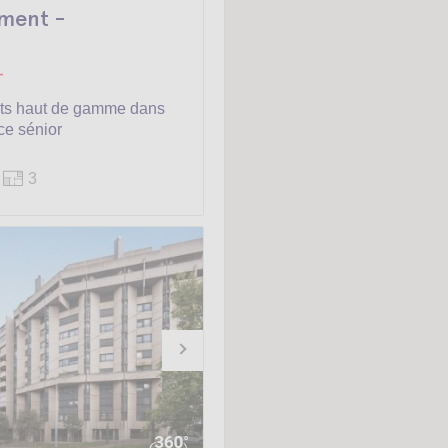
ment -
-
ts haut de gamme dans
ce sénior
3