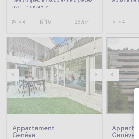
Beau duplex en souplex de 6 pièces
Appartemen
avec terrasses et ...
4
6
189m
4
2
Appartement -
Apparte
Genève
Genève