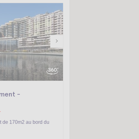
ment -
-
t de 170m2 au bord du