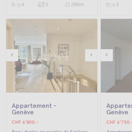
4
5
290m
3
2
Appartement -
Apparte
Genève
Genève
CHF 6'800.-
CHF 6'750.