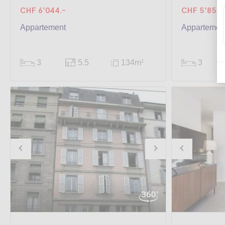
CHF 6'044.-
CHF 5'850.
Appartement
Appartement
3
5.5
134m
3
2