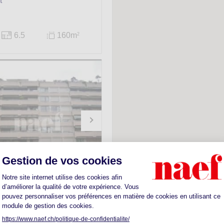
t
6.5
160m
2
ment -