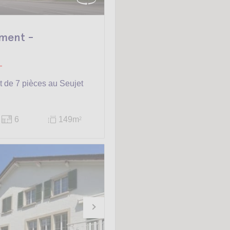
ment -
-
 de 7 pièces au Seujet
6
149m
2