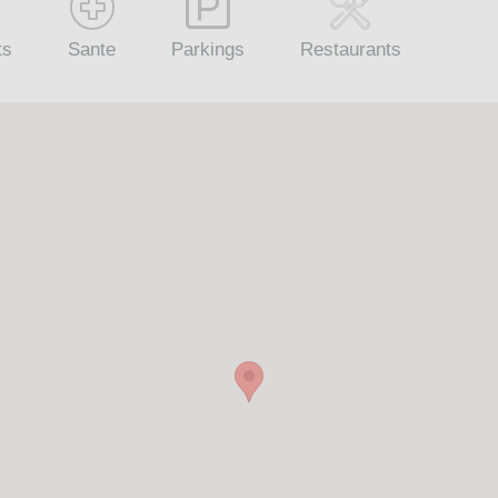
ts
Sante
Parkings
Restaurants