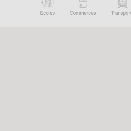
Ecoles
Commerces
Transpor