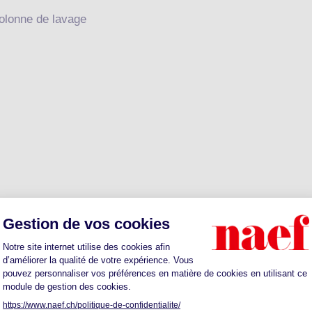
olonne de lavage
en sus)
n sus)
Cheminée