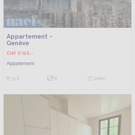
Appartement -
Genève
CHF 5'165.-
Appartement
3
6
149m
2