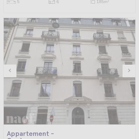
5
6
185m
2
Appartement -