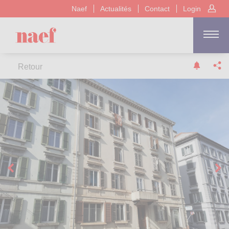
Naef
Actualités
Contact
Login
Retour