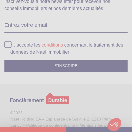
Inscrivez-vous à notre newsletter pour recevoir
nos
conseils immobiliers et nos dernières actualités
Ve
* J'accepte les
conditions
concernant le traitement des
données de Naef Immobilier
©2026
Naef Holding SA – Esplanade de Surville 2, 1213 Petit-
Lancy –
Politique de confidentialité
–
Mentions légales
Plan de site
| Réalisation:
Procab