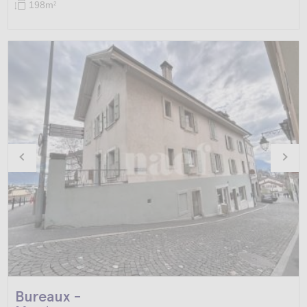
198m
2
Bureaux -