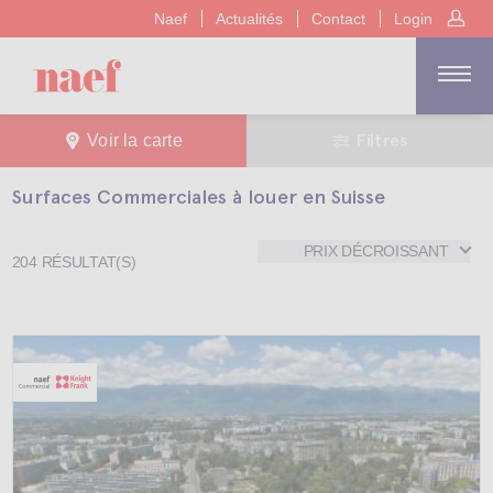
Naef
Actualités
Contact
Login
Filtres
Voir la carte
Surfaces Commerciales à louer en Suisse
PRIX DÉCROISSANT
204
RÉSULTAT(S)