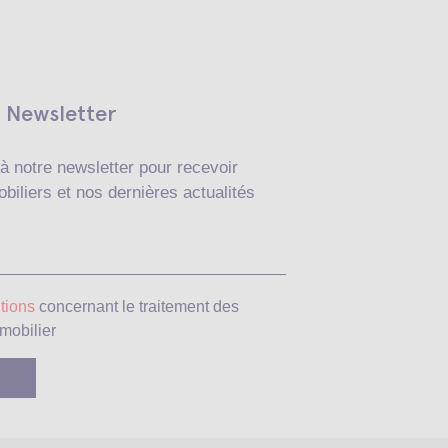
Newsletter
à notre newsletter pour recevoir
biliers et nos dernières actualités
Veuillez laisser ce c
tions
concernant le traitement des
mobilier