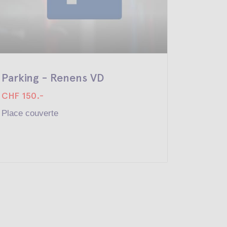
Parking - Renens VD
Parkin
CHF 150.-
CHF 150
Place couverte
Place co