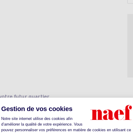
otre futur quartier
ts
Sante
Parkings
Restaurants