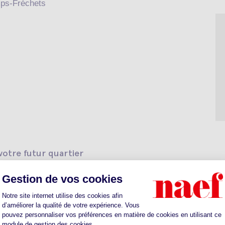
mps-Fréchets
otre futur quartier
ts
Sante
Parkings
Restaurants