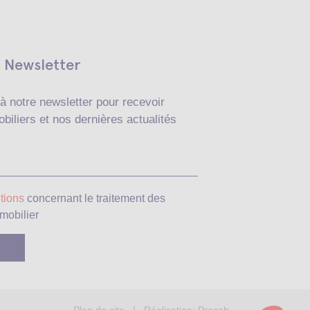
Newsletter
à notre newsletter pour recevoir
biliers et nos dernières actualités
Veuillez laisser ce c
tions
concernant le traitement des
mobilier
Plan de site
| Réalisation:
Procab