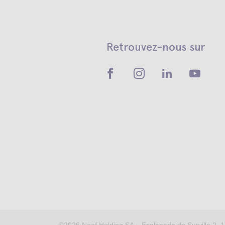
Retrouvez-nous sur
©2026
Naef Holding SA – Esplanade de Surville 2, 