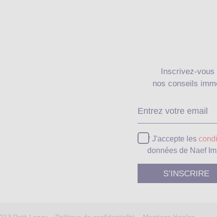
Inscrivez-vous 
nos conseils immo
* J'accepte les
condi
données de Naef Im
1213 Petit-Lancy –
Politique de confidentialité
–
Mentions légales