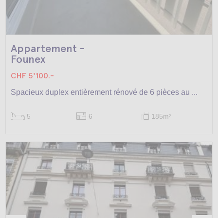
Appartement -
Founex
CHF 5'100.-
Spacieux duplex entièrement rénové de 6 pièces au ...
5
6
185m
2