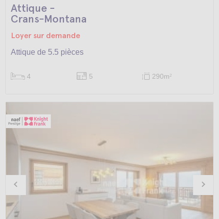
Attique -
Crans-Montana
Loyer sur demande
Attique de 5.5 pièces
4
5
290m
2