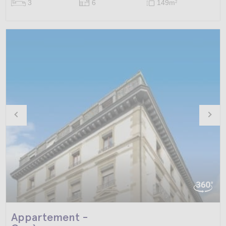
3
6
149m
2
Appartement -