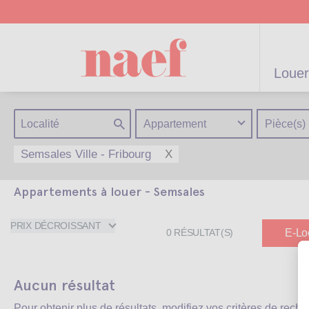
Louer
Appartement
Pièce(s)
Semsales Ville - Fribourg
X
Appartements à louer - Semsales
artements /
Appartements /
Projets neufs
Gérance
Biens
Gérance po
Parkings
Biens de
Terrains
Maisons
résidentiels
immeuble
Maisons
particulier
prestige
PRIX DÉCROISSANT
E-Lo
0
RÉSULTAT(S)
Aucun résultat
Pour obtenir plus de résultats, modifiez vos critères de rech