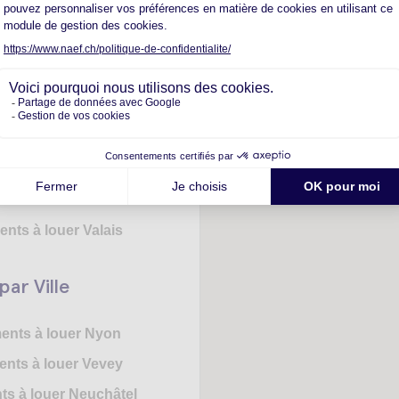
ar Canton
ents à louer Vaud
nts à louer Valais
ar Ville
ents à louer Nyon
nts à louer Vevey
s à louer Neuchâtel