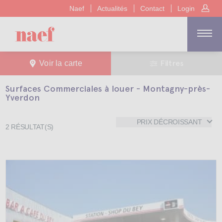
Naef
Actualités
Contact
Login
Filtres
Voir la carte
Surfaces Commerciales à louer - Montagny-près-
Yverdon
PRIX DÉCROISSANT
2
RÉSULTAT(S)