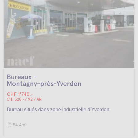
Bureaux -
Montagny-près-Yverdon
CHF 1'740.-
CHF 320.-/ M2 / AN
Bureau situés dans zone industrielle d'Yverdon
54.4m
2