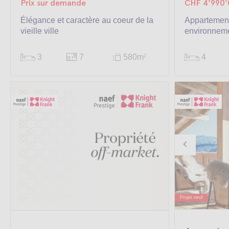
Prix sur demande
CHF 4'990'
Élégance et caractère au coeur de la
Appartement
vieille ville
environnemen
3
7
580m
4
2
Projet neuf
Projet neuf