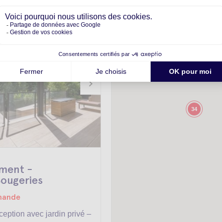
8
34
ment -
ougeries
emande
eption avec jardin privé –