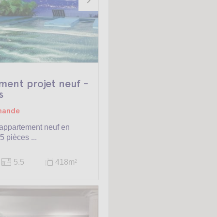
ent projet neuf -
s
emande
appartement neuf en
5 pièces ...
5.5
418m
2