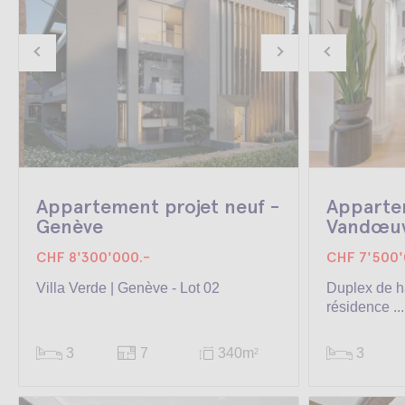
Appartement projet neuf -
Apparte
Genève
Vandœuv
CHF 8'300'000.-
CHF 7'500'
Villa Verde | Genève - Lot 02
Duplex de h
résidence ...
3
7
340m
3
2