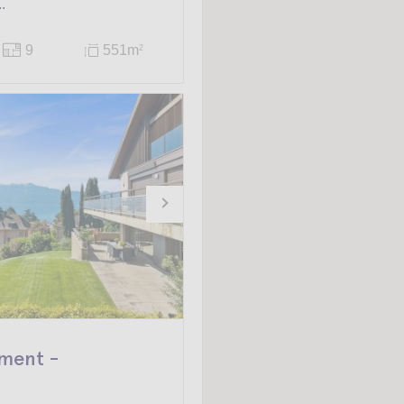
.
9
551m
2
ment -