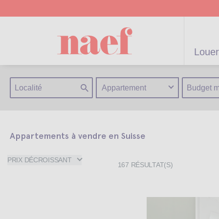
Louer
Appartement
Appartements à vendre en Suisse
artements /
Appartements /
Projets neufs
Gérance
Biens
Gérance po
Parkings
Biens de
Terrains
Maisons
résidentiels
immeuble
Maisons
particulier
prestige
PRIX DÉCROISSANT
167
RÉSULTAT(S)