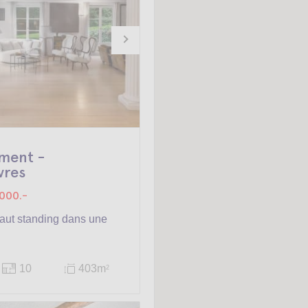
ment -
res
000.-
aut standing dans une
10
403m
2