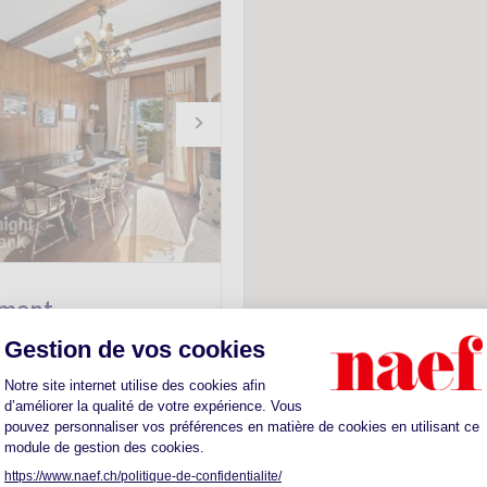
ment -
emande
 en rez-de-jardin
4.5
79m
2