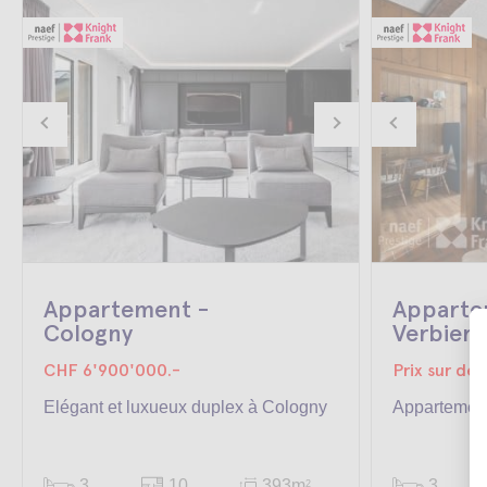
Appartement -
Apparte
Cologny
Verbier
CHF 6'900'000.-
Prix sur d
Elégant et luxueux duplex à Cologny
Appartement
3
10
393m
3
2