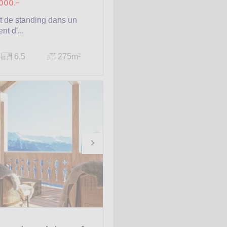
000.-
 de standing dans un
t d'...
6.5
275m
2
Projet neuf