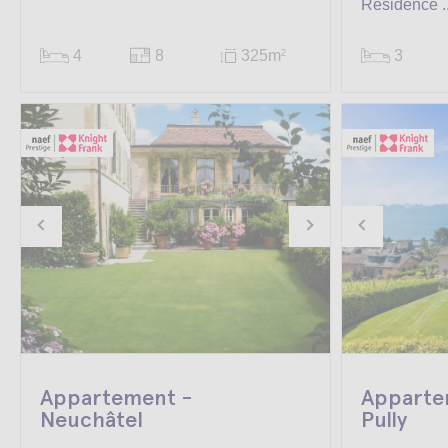
Résidence ..
4
8
325m
3
2
Appartement -
Apparte
Neuchâtel
Pully