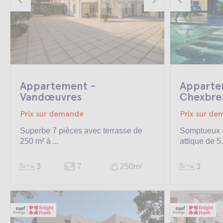
Appartement -
Appartem
Vandœuvres
Chexbre
Prix sur demande
Prix sur d
Superbe 7 pièces avec terrasse de
Somptueux 
250 m² à ...
attique de 5.
3
7
250m
3
2