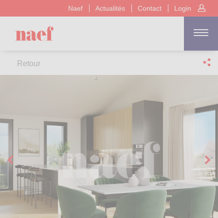
Naef
Actualités
Contact
Login
Retour