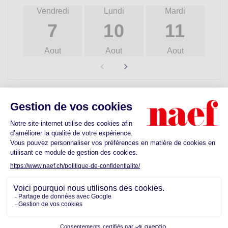
Vendredi
Lundi
Mardi
M
7
10
11
Aout
Aout
Aout
Découvrez les commodités proches de
votre futur quartier
Ecoles