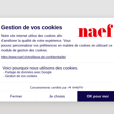
otre futur quartier
ts
Sante
Parkings
Restaurants