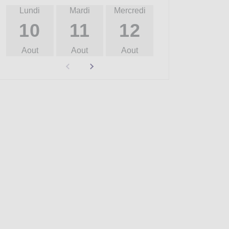
Lundi
Mardi
Mercredi
Jeudi
Ven
10
11
12
13
Aout
Aout
Aout
Aout
A