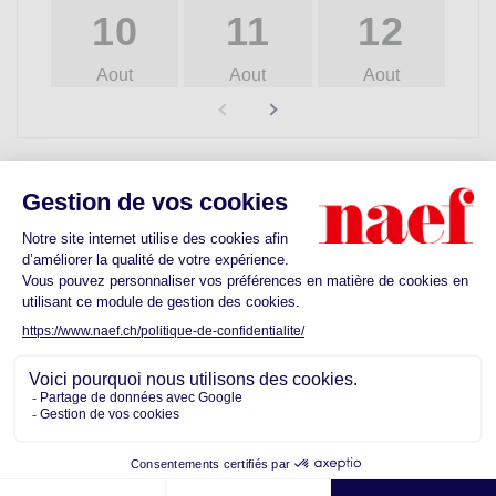
10
11
12
Aout
Aout
Aout
Découvrez les commodités proches de
votre futur quartier
Ecoles