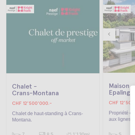
Maison -
Chalet -
Epalinge
Crans-Montana
CHF 12'500
CHF 12'500'000.-
Propriété c
Chalet de haut-standing à Crans-
aux lignes ..
Montana.
7
8.5
1'130m
5
2