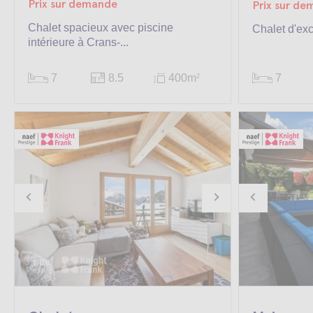
Prix sur demande
Prix sur d
Chalet spacieux avec piscine
Chalet d'ex
intérieure à Crans-...
7
8.5
400m
7
2