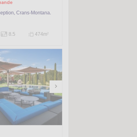
emande
ception, Crans-Montana.
8.5
474m
2