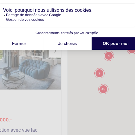
5
4
2
45
'000.-
ption avec vue lac