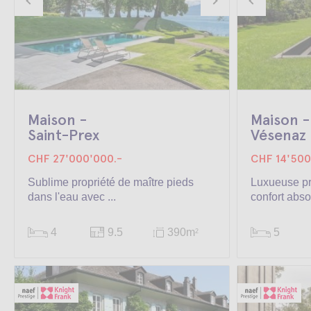
Maison -
Maison -
Saint-Prex
Vésenaz
CHF 27'000'000.-
CHF 14'500
Sublime propriété de maître pieds
Luxueuse pr
dans l'eau avec ...
confort abso
4
9.5
390m
5
2