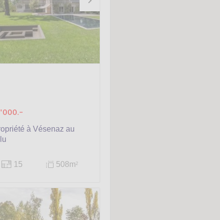
'000.-
opriété à Vésenaz au
lu
15
508m
2