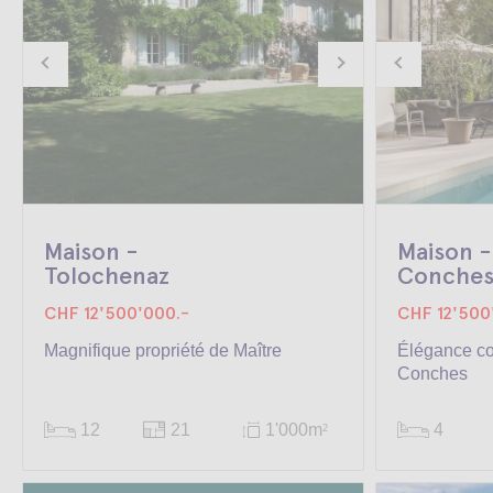
Maison -
Maison -
Tolochenaz
Conche
CHF 12'500'000.-
CHF 12'500
Magnifique propriété de Maître
Élégance c
Conches
12
21
1'000m
4
2