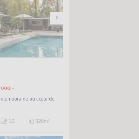
s
'000.-
ontemporaine au cœur de
10
320m
2