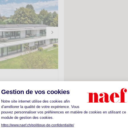
s
'000.-
ontemporaine d’exception
.
10
800m
2